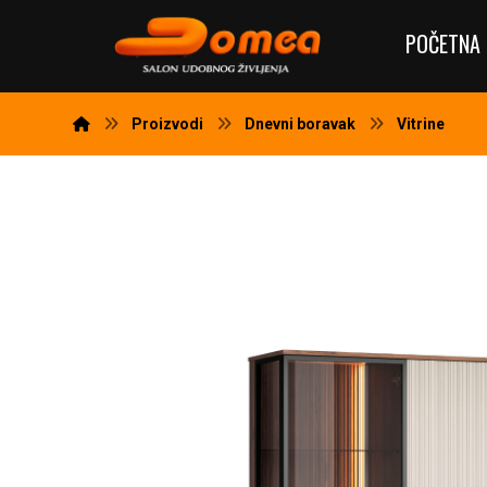
POČETNA 
Proizvodi
Dnevni boravak
Vitrine