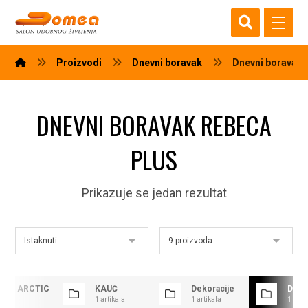
Proizvodi
Dnevni boravak
Dnevni boravak
DNEVNI BORAVAK REBECA
PLUS
Prikazuje se jedan rezultat
avak ARCTIC
KAUČ
Dekoracije
Dnev
1 artikala
1 artikala
1 arti