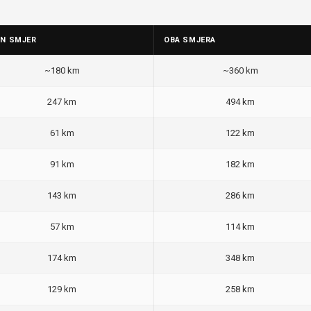
AN SMJER
OBA SMJERA
~180 km
~360 km
247 km
494 km
61 km
122 km
91 km
182 km
143 km
286 km
57 km
114 km
174 km
348 km
129 km
258 km