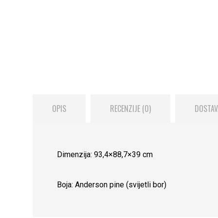
OPIS
RECENZIJE (0)
DOSTAV
Dimenzija: 93,4×88,7×39 cm
Boja: Anderson pine (svijetli bor)