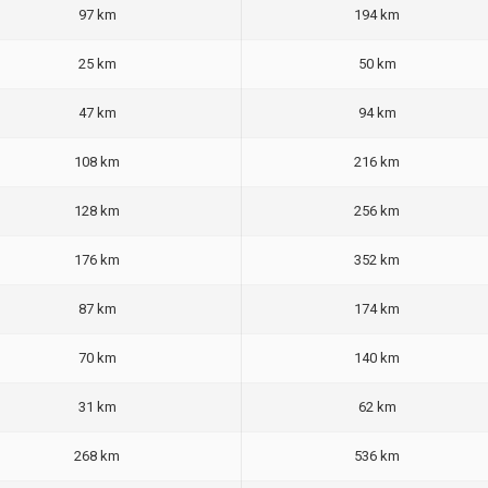
97 km
194 km
25 km
50 km
47 km
94 km
108 km
216 km
128 km
256 km
176 km
352 km
87 km
174 km
70 km
140 km
31 km
62 km
268 km
536 km