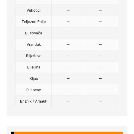
Vukotići
—
—
40,
Željezno Polje
—
—
40,
Busovača
—
—
40,
Vranduk
—
—
25,
Bilješevo
—
—
30,
Bijeljina
—
—
370
Ključ
—
—
320
Puhovac
—
—
20 –
Briznik / Arnauti
—
—
20 –