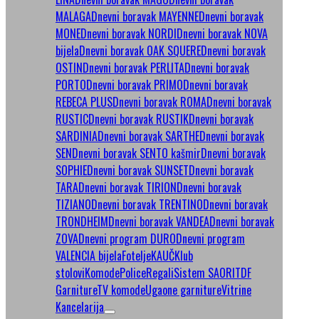
MALAGA
Dnevni boravak MAYENNE
Dnevni boravak
MONE
Dnevni boravak NORDI
Dnevni boravak NOVA
bijela
Dnevni boravak OAK SQUERE
Dnevni boravak
OSTIN
Dnevni boravak PERLITA
Dnevni boravak
PORTO
Dnevni boravak PRIMO
Dnevni boravak
REBECA PLUS
Dnevni boravak ROMA
Dnevni boravak
RUSTIC
Dnevni boravak RUSTIK
Dnevni boravak
SARDINIA
Dnevni boravak SARTHE
Dnevni boravak
SEN
Dnevni boravak SENTO kašmir
Dnevni boravak
SOPHIE
Dnevni boravak SUNSET
Dnevni boravak
TARA
Dnevni boravak TIRION
Dnevni boravak
TIZIANO
Dnevni boravak TRENTINO
Dnevni boravak
TRONDHEIM
Dnevni boravak VANDEA
Dnevni boravak
ZOVA
Dnevni program DURO
Dnevni program
VALENCIA bijela
Fotelje
KAUČ
Klub
stolovi
Komode
Police
Regali
Sistem SAORI
TDF
Garniture
TV komode
Ugaone garniture
Vitrine
Kancelarija