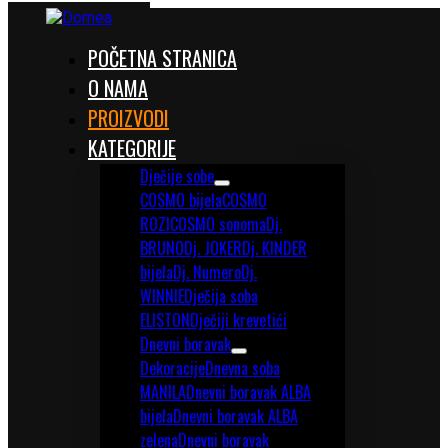
POČETNA STRANICA
O NAMA
PROIZVODI
KATEGORIJE
Dječije sobe
COSMO bijela
COSMO
ROZI
COSMO sonoma
Dj.
BRUNO
Dj. JOKER
Dj. KINDER
bijela
Dj. Numero
Dj.
WINNIE
Dječija soba
ELISTON
Dječiji krevetići
Dnevni boravak
Dekoracije
Dnevna soba
MANILA
Dnevni boravak ALBA
bijela
Dnevni boravak ALBA
zelena
Dnevni boravak