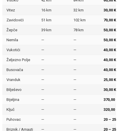
Visoko
42 km
84 km
60,00 KM
Vitez
16 km
32 km
30,00 KM
Zavidovići
51 km
102 km
70,00 KM
Žepče
39 km
78 km
50,00 KM
Nemila
—
—
50,00 KM
Vukotići
—
—
40,00 KM
Željezno Polje
—
—
40,00 KM
Busovača
—
—
40,00 KM
Vranduk
—
—
25,00 KM
Bilješevo
—
—
30,00 KM
Bijeljina
—
—
370,00 KM
Ključ
—
—
320,00 KM
Puhovac
—
—
20 – 25 KM
Briznik / Arnauti
—
—
20 – 25 KM