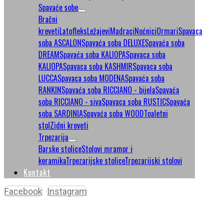
Spavaće sobe
Bračni
kreveti
Latofleks
Ležajevi
Madraci
Noćnici
Ormari
Spavaca
soba ASCALON
Spavaća soba DELUXE
Spavaća soba
DREAM
Spavaća soba KALIOPA
Spavaca soba
KALIOPA
Spavaca soba KASHMIR
Spavaca soba
LUCCA
Spavaca soba MODENA
Spavaća soba
RANKIN
Spavaća soba RICCIANO - bijela
Spavaća
soba RICCIANO - siva
Spavaca soba RUSTIC
Spavaća
soba SARDINIA
Spavaća soba WOOD
Toaletni
stol
Zidni kreveti
Trpezarija
Barske stolice
Stolovi mramor i
keramika
Trpezarijske stolice
Trpezarijski stolovi
Kontakt
Facebook
Instagram
Copyright © 2026