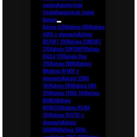
sonoma
Kancelarijske
fotelje
Kompjuterski stolovi
Kuhinje
Kuhinja ALBA
Kuhinja ARIA
Kuhinja
AURA iz elemenata
Kuhinja
BELFORT 200
Kuhinja COMFORT
120
Kuhinja CONTEMPO
Kuhinja
DALILA 120
Kuhinja Diva
200
Kuhinja EMIRA
Kuhinja
IN
Kuhinja IN MDF iz
elemenata
Kuhinja LEONA
180
Kuhinja LINA
Kuhinja LINA
200
Kuhinja LYKKA 140
Kuhinja
MANILA
Kuhinja
NOVACOOL
Kuhinja RAJNA
200
Kuhinja RUSTIC iz
elemenata
Kuhinja
SAVANNA
Kuhinja SIENA -