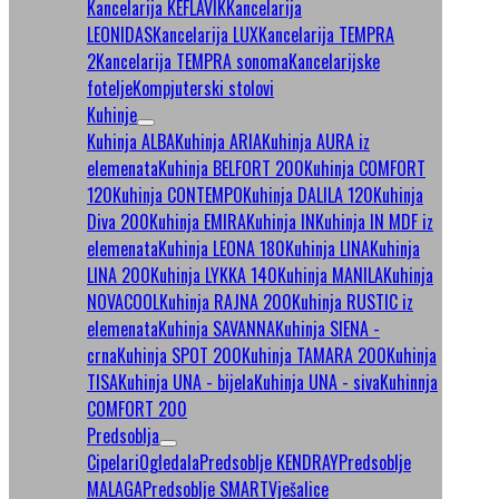
Kancelarija KEFLAVIK
Kancelarija
LEONIDAS
Kancelarija LUX
Kancelarija TEMPRA
2
Kancelarija TEMPRA sonoma
Kancelarijske
fotelje
Kompjuterski stolovi
Kuhinje
Kuhinja ALBA
Kuhinja ARIA
Kuhinja AURA iz
elemenata
Kuhinja BELFORT 200
Kuhinja COMFORT
120
Kuhinja CONTEMPO
Kuhinja DALILA 120
Kuhinja
Diva 200
Kuhinja EMIRA
Kuhinja IN
Kuhinja IN MDF iz
elemenata
Kuhinja LEONA 180
Kuhinja LINA
Kuhinja
LINA 200
Kuhinja LYKKA 140
Kuhinja MANILA
Kuhinja
NOVACOOL
Kuhinja RAJNA 200
Kuhinja RUSTIC iz
elemenata
Kuhinja SAVANNA
Kuhinja SIENA -
crna
Kuhinja SPOT 200
Kuhinja TAMARA 200
Kuhinja
TISA
Kuhinja UNA - bijela
Kuhinja UNA - siva
Kuhinnja
COMFORT 200
Predsoblja
Cipelari
Ogledala
Predsoblje KENDRAY
Predsoblje
MALAGA
Predsoblje SMART
Vješalice