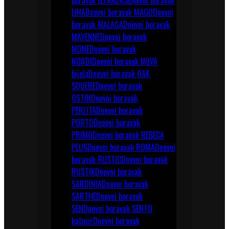
boravak LEFKADAS
Dnevni boravak
LINA
Dnevni boravak MAGO
Dnevni
boravak MALAGA
Dnevni boravak
MAYENNE
Dnevni boravak
MONE
Dnevni boravak
NORDI
Dnevni boravak NOVA
bijela
Dnevni boravak OAK
SQUERE
Dnevni boravak
OSTIN
Dnevni boravak
PERLITA
Dnevni boravak
PORTO
Dnevni boravak
PRIMO
Dnevni boravak REBECA
PLUS
Dnevni boravak ROMA
Dnevni
boravak RUSTIC
Dnevni boravak
RUSTIK
Dnevni boravak
SARDINIA
Dnevni boravak
SARTHE
Dnevni boravak
SEN
Dnevni boravak SENTO
kašmir
Dnevni boravak