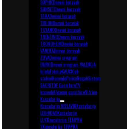
SOPHIE
Dnevni boravak
SUNSET
Dnevni boravak
TARA
Dnevni boravak
TIRION
Dnevni boravak
TIZIANO
Dnevni boravak
TRENTINO
Dnevni boravak
TRONDHEIM
Dnevni boravak
VANDEA
Dnevni boravak
ZOVA
Dnevni program
DURO
Dnevni program VALENCIA
bijela
Fotelje
KAUČ
Klub
stolovi
Komode
Police
Regali
Sistem
SAORI
TDF Garniture
TV
komode
Ugaone garniture
Vitrine
Kancelarija
Kancelarija KEFLAVIK
Kancelarija
LEONIDAS
Kancelarija
LUX
Kancelarija TEMPRA
2
Kancelarija TEMPRA