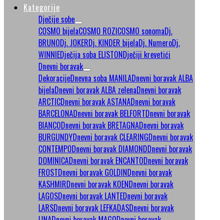
Kategorije
Dječije sobe
COSMO bijela
COSMO ROZI
COSMO sonoma
Dj.
BRUNO
Dj. JOKER
Dj. KINDER bijela
Dj. Numero
Dj.
WINNIE
Dječija soba ELISTON
Dječiji krevetići
Dnevni boravak
Dekoracije
Dnevna soba MANILA
Dnevni boravak ALBA
bijela
Dnevni boravak ALBA zelena
Dnevni boravak
ARCTIC
Dnevni boravak ASTANA
Dnevni boravak
BARCELONA
Dnevni boravak BELFORT
Dnevni boravak
BIANCO
Dnevni boravak BRETAGNA
Dnevni boravak
BURGUNDY
Dnevni boravak CLEARING
Dnevni boravak
CONTEMPO
Dnevni boravak DIAMOND
Dnevni boravak
DOMINICA
Dnevni boravak ENCANTO
Dnevni boravak
FROST
Dnevni boravak GOLDIN
Dnevni boravak
KASHMIR
Dnevni boravak KOEN
Dnevni boravak
LAGOS
Dnevni boravak LANTE
Dnevni boravak
LARS
Dnevni boravak LEFKADAS
Dnevni boravak
LINA
Dnevni boravak MAGO
Dnevni boravak