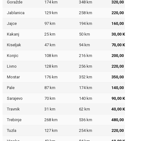
Goražde
174 km
348 km
320,00 KM
Jablanica
129 km
258 km
220,00 KM
Jajce
97 km
194 km
160,00 KM
Kakanj
25 km
50 km
30,00 KM
Kiseljak
47 km
94 km
70,00 KM
Konjic
108 km
216 km
200,00 KM
Livno
128 km
256 km
220,00 KM
Mostar
176 km
352 km
350,00 KM
Pale
87 km
174 km
140,00 KM
Sarajevo
70 km
140 km
90,00 KM
Travnik
31 km
62 km
40,00 KM
Trebinje
268 km
536 km
480,00 KM
Tuzla
127 km
254 km
220,00 KM