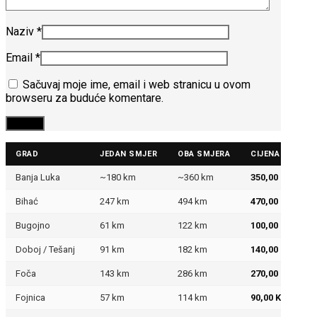
Naziv
*
Email
*
Sačuvaj moje ime, email i web stranicu u ovom
browseru za buduće komentare.
GRAD
JEDAN SMJER
OBA SMJERA
CIJENA DOSTAV
Banja Luka
~180 km
~360 km
350,00 KM
Bihać
247 km
494 km
470,00 KM
Bugojno
61 km
122 km
100,00 KM
Doboj / Tešanj
91 km
182 km
140,00 KM
Foča
143 km
286 km
270,00 KM
Fojnica
57 km
114 km
90,00 KM