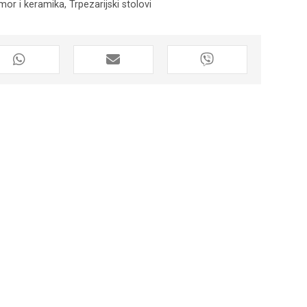
mor i keramika
,
Trpezarijski stolovi