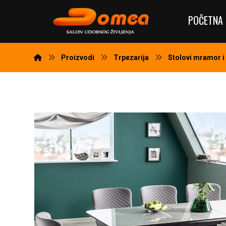
POČETNA 
Proizvodi
Trpezarija
Stolovi mramor i