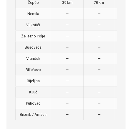
Žepče
39 km
78 km
50,
Nemila
—
—
50,
Vukotići
—
—
40,
Željezno Polje
—
—
40,
Busovača
—
—
40,
Vranduk
—
—
25,
Bilješevo
—
—
30,
Bijeljina
—
—
370
Ključ
—
—
320
Puhovac
—
—
20 –
Briznik / Arnauti
—
—
20 –