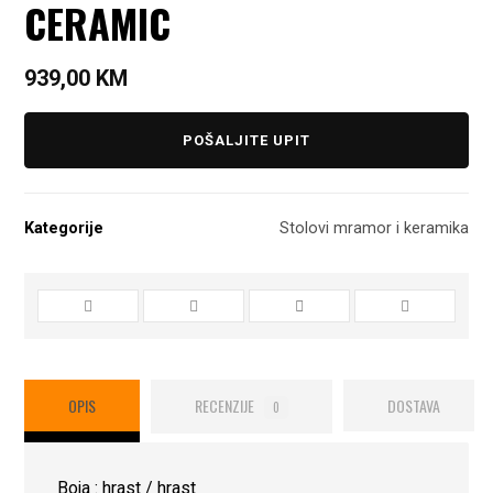
CERAMIC
939,00
KM
POŠALJITE UPIT
Kategorije
Stolovi mramor i keramika
OPIS
RECENZIJE
DOSTAVA
0
Boja : hrast / hrast