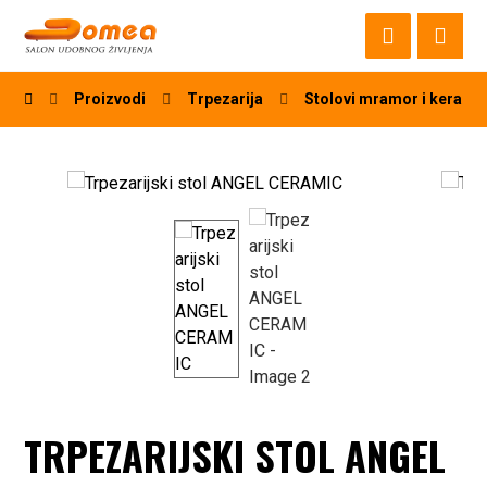
Proizvodi
Trpezarija
Stolovi mramor i kerami
TRPEZARIJSKI STOL ANGEL