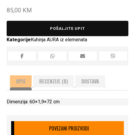
85,00
KM
POŠALJITE UPIT
Kategorije
Kuhinja AURA iz elemenata
OPIS
RECENZIJE (0)
DOSTAVA
Dimenzija: 60×1,9×72 cm
POVEZANI PROIZVODI