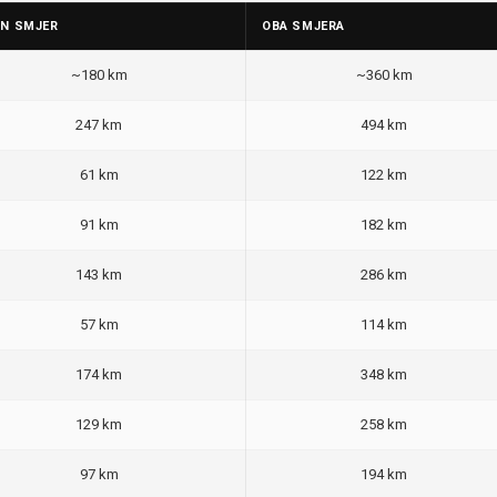
AN SMJER
OBA SMJERA
~180 km
~360 km
247 km
494 km
61 km
122 km
91 km
182 km
143 km
286 km
57 km
114 km
174 km
348 km
129 km
258 km
97 km
194 km