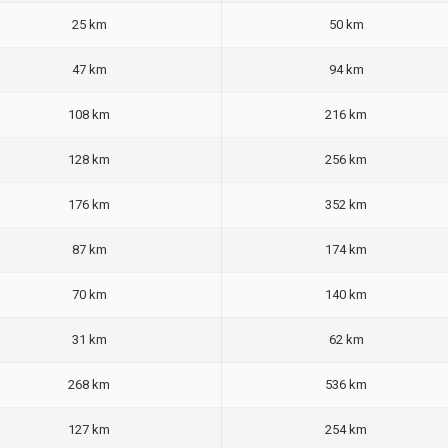
25 km
50 km
47 km
94 km
108 km
216 km
128 km
256 km
176 km
352 km
87 km
174 km
70 km
140 km
31 km
62 km
268 km
536 km
127 km
254 km