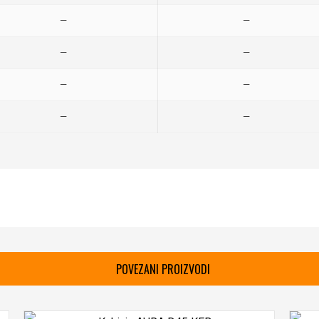
—
—
—
—
—
—
—
—
POVEZANI PROIZVODI