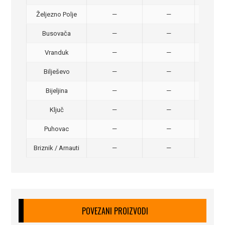
Željezno Polje
—
—
40,
Busovača
—
—
40,
Vranduk
—
—
25,
Bilješevo
—
—
30,
Bijeljina
—
—
370
Ključ
—
—
320
Puhovac
—
—
20 –
Briznik / Arnauti
—
—
20 –
POVEZANI PROIZVODI