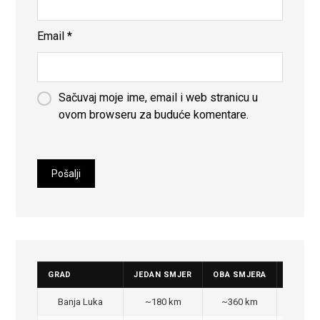
Email
*
Sačuvaj moje ime, email i web stranicu u
ovom browseru za buduće komentare.
GRAD
JEDAN SMJER
OBA SMJERA
CIJENA
Banja Luka
~180 km
~360 km
350