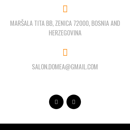
MARŠALA TITA BB, ZENICA 72000, BOSNIA AND
HERZEGOVINA
SALON.DOMEA@GMAIL.COM