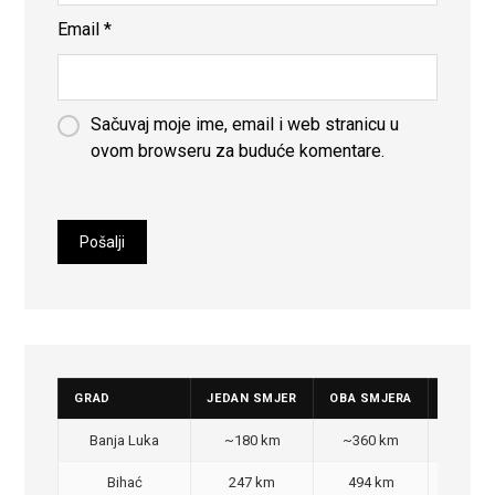
Email
*
Sačuvaj moje ime, email i web stranicu u
ovom browseru za buduće komentare.
GRAD
JEDAN SMJER
OBA SMJERA
CIJENA
Banja Luka
~180 km
~360 km
350
Bihać
247 km
494 km
470