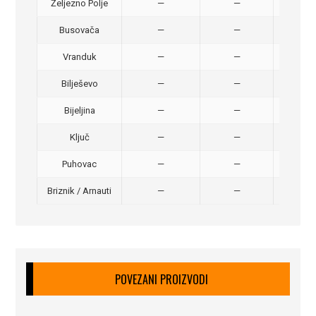
Željezno Polje
—
—
40,
Busovača
—
—
40,
Vranduk
—
—
25,
Bilješevo
—
—
30,
Bijeljina
—
—
370
Ključ
—
—
320
Puhovac
—
—
20 –
Briznik / Arnauti
—
—
20 –
POVEZANI PROIZVODI