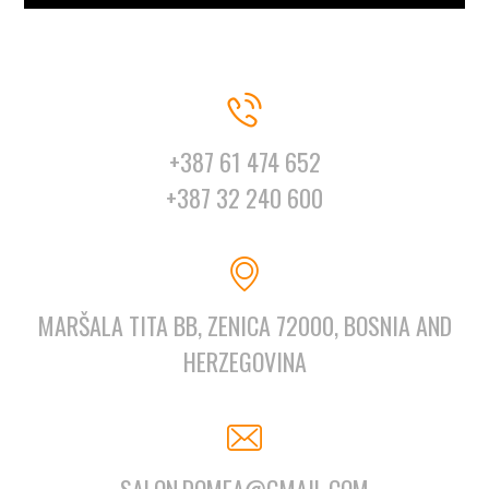
+387 61 474 652
+387 32 240 600
MARŠALA TITA BB, ZENICA 72000, BOSNIA AND
HERZEGOVINA
SALON.DOMEA@GMAIL.COM