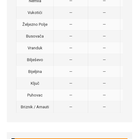
Nemila
—
—
50,
Vukotići
—
—
40,
Željezno Polje
—
—
40,
Busovača
—
—
40,
Vranduk
—
—
25,
Bilješevo
—
—
30,
Bijeljina
—
—
370
Ključ
—
—
320
Puhovac
—
—
20 –
Briznik / Arnauti
—
—
20 –