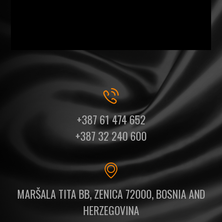
+387 61 474 652
+387 32 240 600
MARŠALA TITA BB, ZENICA 72000, BOSNIA AND
HERZEGOVINA