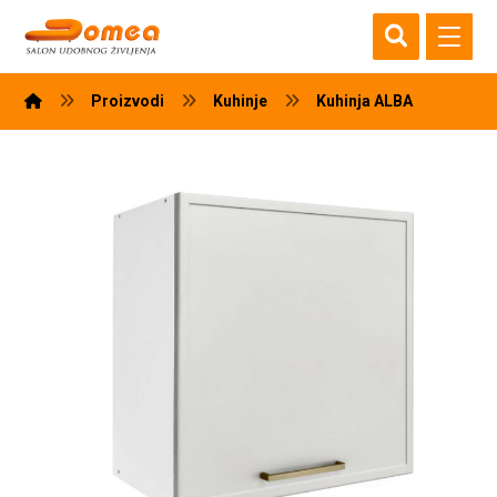
Proizvodi
Kuhinje
Kuhinja ALBA