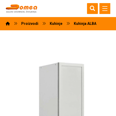
Proizvodi
Kuhinje
Kuhinja ALBA