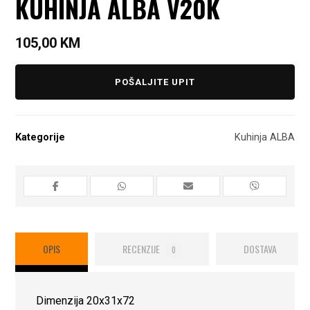
KUHINJA ALBA V20K
105,00
KM
POŠALJITE UPIT
Kategorije
Kuhinja ALBA
OPIS
RECENZIJE
DOSTAVA
0
Dimenzija 20x31x72