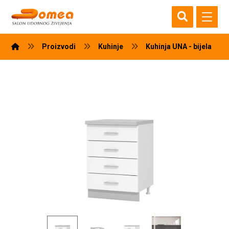
Proizvodi
Kuhinje
Kuhinja UNA - bijela