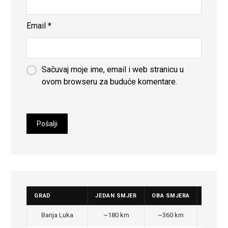
Email
*
Sačuvaj moje ime, email i web stranicu u
ovom browseru za buduće komentare.
GRAD
JEDAN SMJER
OBA SMJERA
CIJENA
Banja Luka
~180 km
~360 km
350