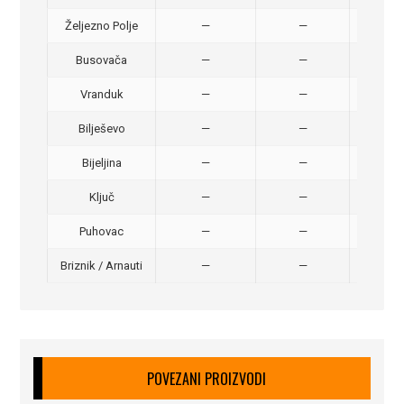
Željezno Polje
—
—
40,
Busovača
—
—
40,
Vranduk
—
—
25,
Bilješevo
—
—
30,
Bijeljina
—
—
370
Ključ
—
—
320
Puhovac
—
—
20 –
Briznik / Arnauti
—
—
20 –
POVEZANI PROIZVODI