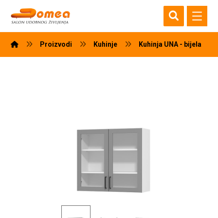
Proizvodi
Kuhinje
Kuhinja UNA - bijela