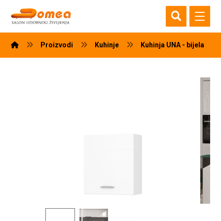
Proizvodi
Kuhinje
Kuhinja UNA - bijela