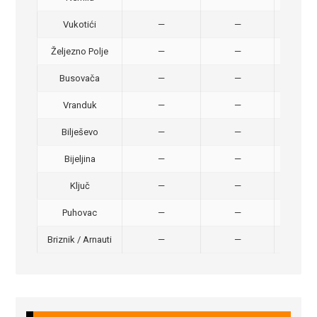
Vukotići
—
—
40,
Željezno Polje
—
—
40,
Busovača
—
—
40,
Vranduk
—
—
25,
Bilješevo
—
—
30,
Bijeljina
—
—
370
Ključ
—
—
320
Puhovac
—
—
20 –
Briznik / Arnauti
—
—
20 –