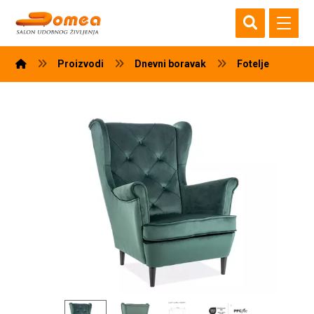
Proizvodi
Dnevni boravak
Fotelje