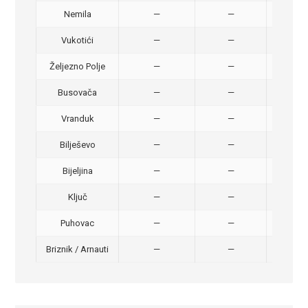
Nemila
—
—
50,
Vukotići
—
—
40,
Željezno Polje
—
—
40,
Busovača
—
—
40,
Vranduk
—
—
25,
Bilješevo
—
—
30,
Bijeljina
—
—
370
Ključ
—
—
320
Puhovac
—
—
20 –
Briznik / Arnauti
—
—
20 –