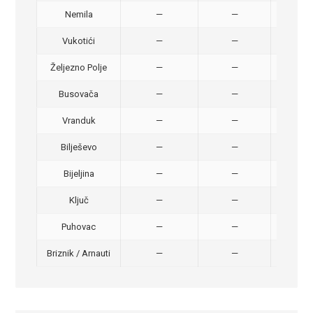
Nemila
—
—
50,
Vukotići
—
—
40,
Željezno Polje
—
—
40,
Busovača
—
—
40,
Vranduk
—
—
25,
Bilješevo
—
—
30,
Bijeljina
—
—
370
Ključ
—
—
320
Puhovac
—
—
20 –
Briznik / Arnauti
—
—
20 –