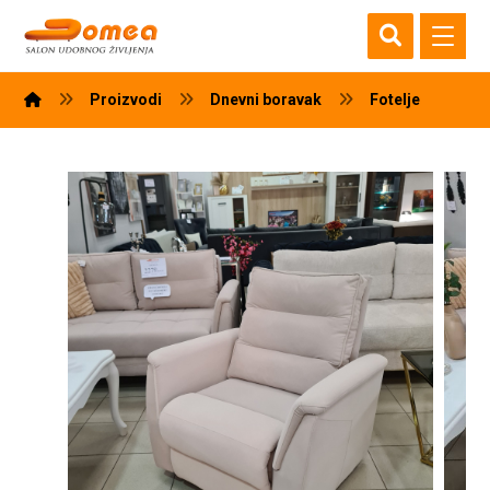
Proizvodi
Dnevni boravak
Fotelje