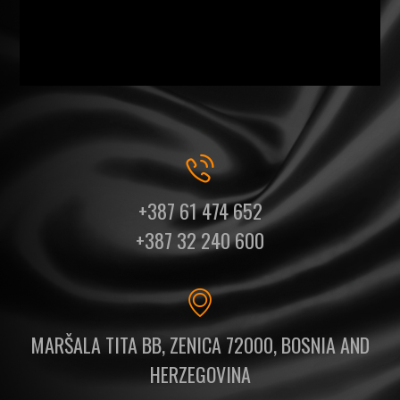
+387 61 474 652
+387 32 240 600
MARŠALA TITA BB, ZENICA 72000, BOSNIA AND
HERZEGOVINA