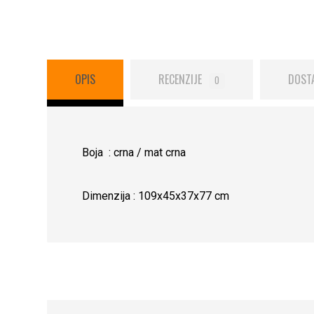
OPIS
RECENZIJE
DOST
0
Boja : crna / mat crna
Dimenzija : 109x45x37x77 cm