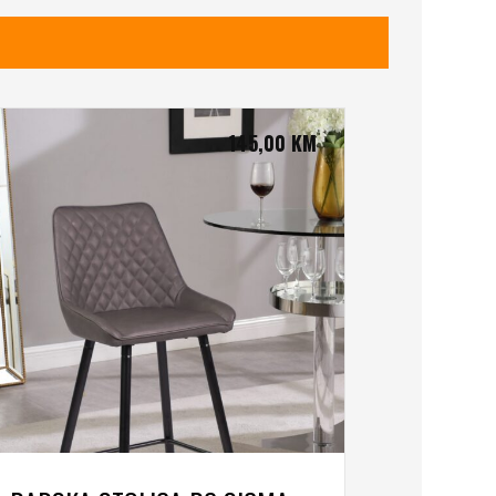
145,00
KM