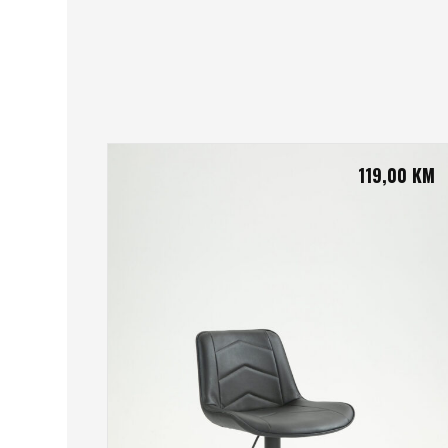
119,00
KM