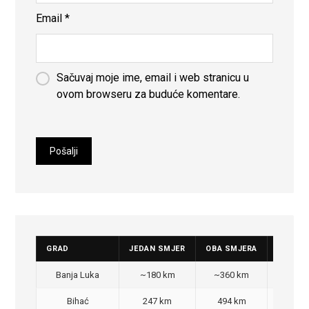
Email
*
Sačuvaj moje ime, email i web stranicu u
ovom browseru za buduće komentare.
GRAD
JEDAN SMJER
OBA SMJERA
CIJENA
Banja Luka
~180 km
~360 km
350
Bihać
247 km
494 km
470