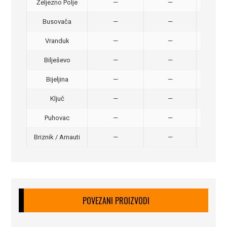
Željezno Polje
—
—
40,
Busovača
—
—
40,
Vranduk
—
—
25,
Bilješevo
—
—
30,
Bijeljina
—
—
370
Ključ
—
—
320
Puhovac
—
—
20 –
Briznik / Arnauti
—
—
20 –
POVEZANI PROIZVODI