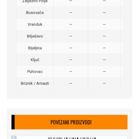
Željezno Polje
—
—
40,
Busovača
—
—
40,
Vranduk
—
—
25,
Bilješevo
—
—
30,
Bijeljina
—
—
370
Ključ
—
—
320
Puhovac
—
—
20 –
Briznik / Arnauti
—
—
20 –
POVEZANI PROIZVODI