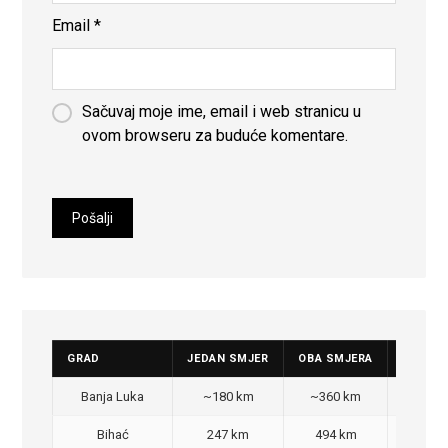
Email
*
Sačuvaj moje ime, email i web stranicu u
ovom browseru za buduće komentare.
GRAD
JEDAN SMJER
OBA SMJERA
CIJENA
Banja Luka
~180 km
~360 km
350
Bihać
247 km
494 km
470