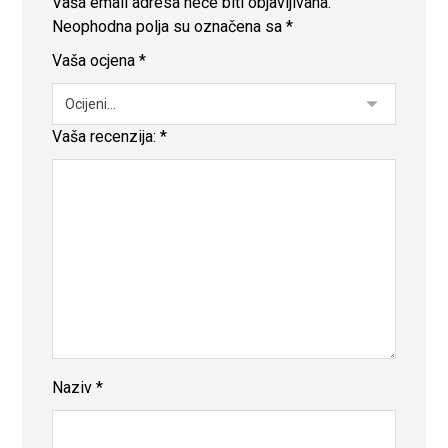
Vaša email adresa neće biti objavljivana.
Neophodna polja su označena sa
*
Vaša ocjena
*
Vaša recenzija:
*
Naziv
*