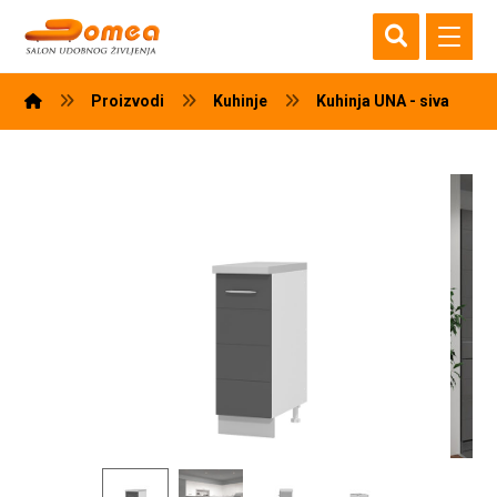
Proizvodi
Kuhinje
Kuhinja UNA - siva