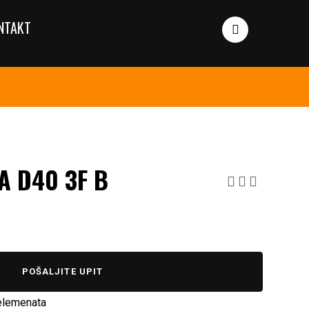
NTAKT
A D40 3F B
POŠALJITE UPIT
elemenata