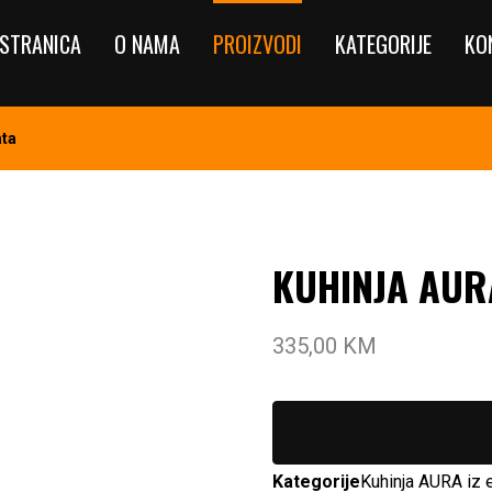
STRANICA
O NAMA
PROIZVODI
KATEGORIJE
KO
ata
KUHINJA AUR
335,00
KM
Kategorije
Kuhinja AURA iz 