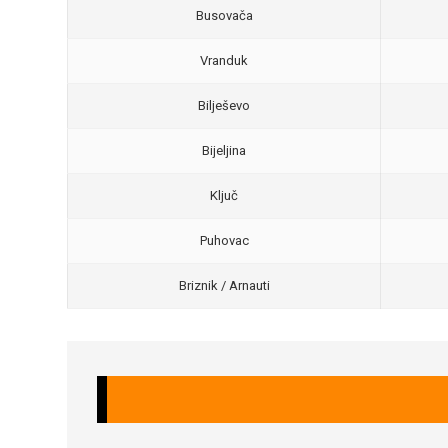
Busovača
Vranduk
Bilješevo
Bijeljina
Ključ
Puhovac
Briznik / Arnauti