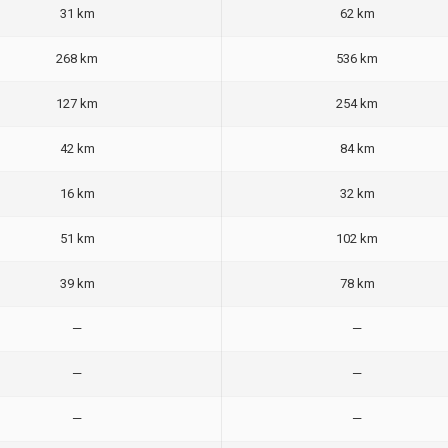
31 km
62 km
268 km
536 km
127 km
254 km
42 km
84 km
16 km
32 km
51 km
102 km
39 km
78 km
—
—
—
—
—
—