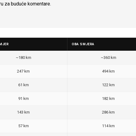
ru za buduće komentare.
MJER
OBA SMJERA
~180 km
~360 km
247 km
494 km
61 km
122 km
91 km
182 km
143 km
286 km
57 km
114 km