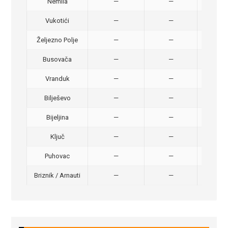
Nemila
—
—
50,
Vukotići
—
—
40,
Željezno Polje
—
—
40,
Busovača
—
—
40,
Vranduk
—
—
25,
Bilješevo
—
—
30,
Bijeljina
—
—
370
Ključ
—
—
320
Puhovac
—
—
20 –
Briznik / Arnauti
—
—
20 –