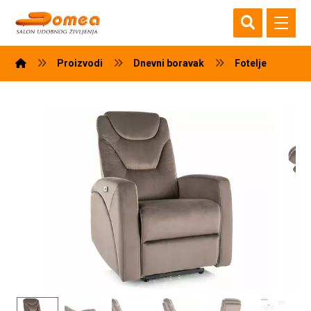
Proizvodi
Dnevni boravak
Fotelje