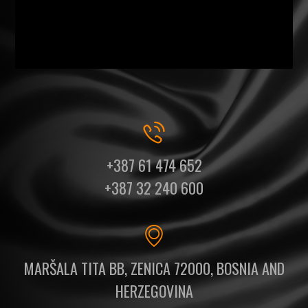
+387 61 474 652
+387 32 240 600
MARŠALA TITA BB, ZENICA 72000, BOSNIA AND
HERZEGOVINA