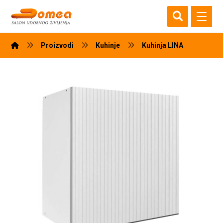
Proizvodi
Kuhinje
Kuhinja LINA