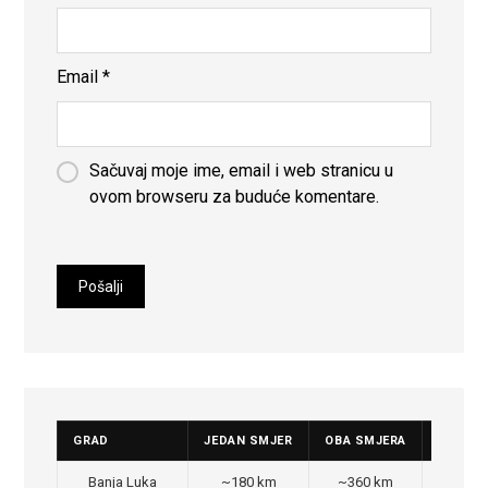
Email
*
Sačuvaj moje ime, email i web stranicu u
ovom browseru za buduće komentare.
GRAD
JEDAN SMJER
OBA SMJERA
CIJENA
Banja Luka
~180 km
~360 km
350