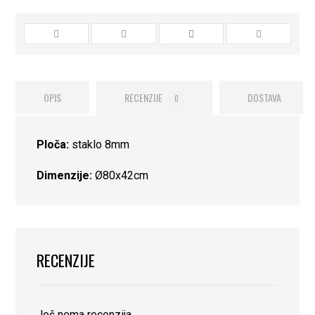
OPIS
RECENZIJE
DOSTAVA
0
Ploča:
staklo 8mm
Dimenzije:
Ø80x42cm
RECENZIJE
Još nema recenzija.