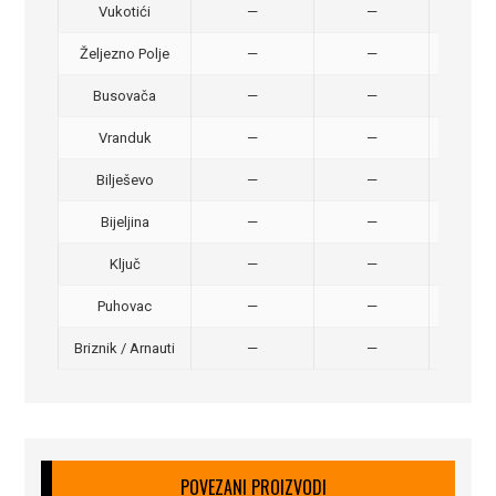
Vukotići
—
—
40,
Željezno Polje
—
—
40,
Busovača
—
—
40,
Vranduk
—
—
25,
Bilješevo
—
—
30,
Bijeljina
—
—
370
Ključ
—
—
320
Puhovac
—
—
20 –
Briznik / Arnauti
—
—
20 –
POVEZANI PROIZVODI