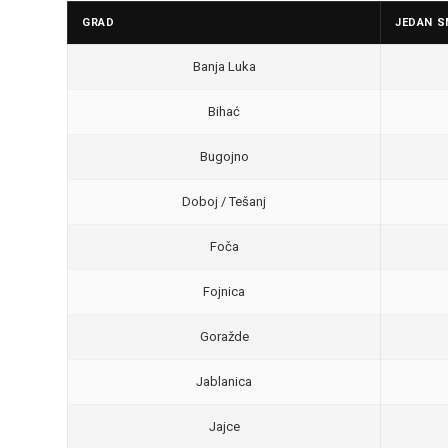
GRAD
JEDAN S
Banja Luka
Bihać
Bugojno
Doboj / Tešanj
Foča
Fojnica
Goražde
Jablanica
Jajce