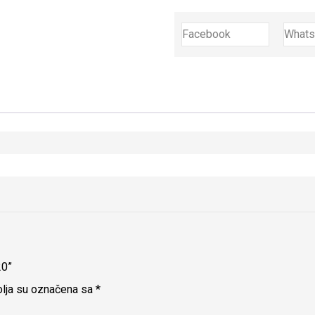
Facebook
What
20”
lja su označena sa
*