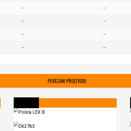
—
—
—
—
—
—
—
—
POVEZANI PROIZVODI