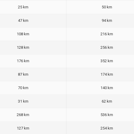
25 km
50 km
47 km
94 km
108 km
216 km
128 km
256 km
176 km
352 km
87 km
174 km
70 km
140 km
31 km
62 km
268 km
536 km
127 km
254 km