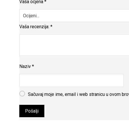
Vaša ocjena
*
Vaša recenzija:
*
Naziv
*
Sačuvaj moje ime, email i web stranicu u ovom b