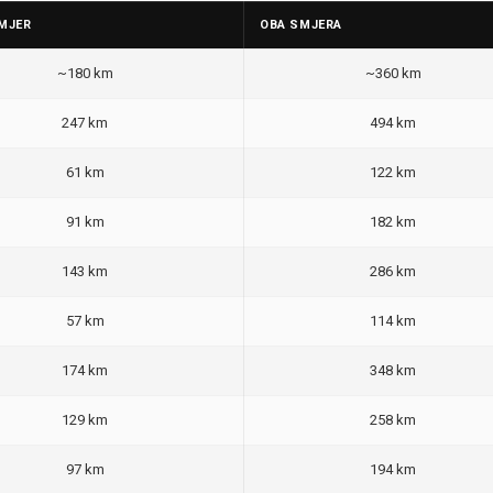
MJER
OBA SMJERA
~180 km
~360 km
247 km
494 km
61 km
122 km
91 km
182 km
143 km
286 km
57 km
114 km
174 km
348 km
129 km
258 km
97 km
194 km