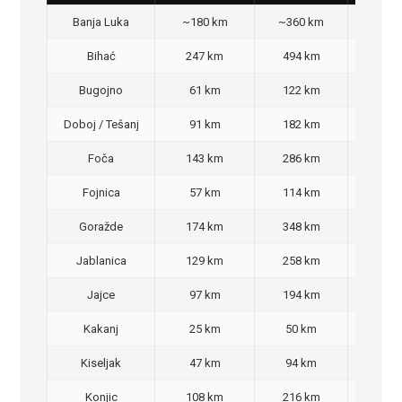
Banja Luka
~180 km
~360 km
350
Bihać
247 km
494 km
470
Bugojno
61 km
122 km
100
Doboj / Tešanj
91 km
182 km
140
Foča
143 km
286 km
270
Fojnica
57 km
114 km
90,
Goražde
174 km
348 km
320
Jablanica
129 km
258 km
220
Jajce
97 km
194 km
160
Kakanj
25 km
50 km
30,
Kiseljak
47 km
94 km
70,
Konjic
108 km
216 km
200