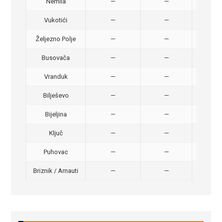
Nemila
—
—
50,
Vukotići
—
—
40,
Željezno Polje
—
—
40,
Busovača
—
—
40,
Vranduk
—
—
25,
Bilješevo
—
—
30,
Bijeljina
—
—
370
Ključ
—
—
320
Puhovac
—
—
20 –
Briznik / Arnauti
—
—
20 –