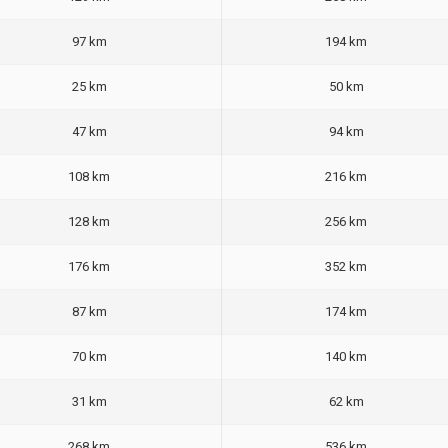
97 km
194 km
25 km
50 km
47 km
94 km
108 km
216 km
128 km
256 km
176 km
352 km
87 km
174 km
70 km
140 km
31 km
62 km
268 km
536 km