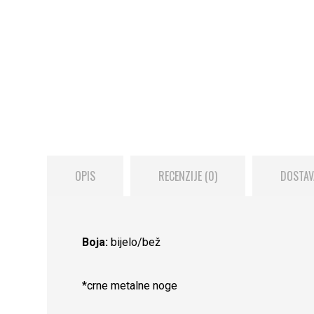
OPIS
RECENZIJE (0)
DOSTAV
Boja:
bijelo/bež
*crne metalne noge