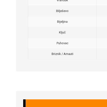
Vranduk
Bilješevo
Bijeljina
Ključ
Puhovac
Briznik / Arnauti