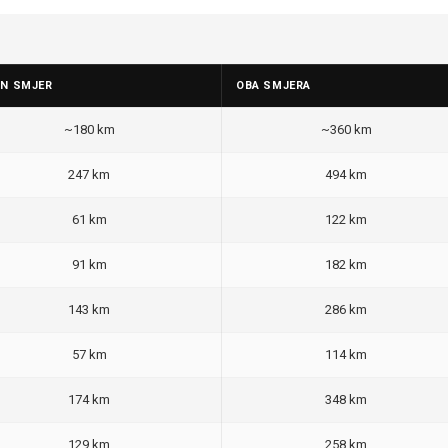
AN SMJER
OBA SMJERA
~180 km
~360 km
247 km
494 km
61 km
122 km
91 km
182 km
143 km
286 km
57 km
114 km
174 km
348 km
129 km
258 km