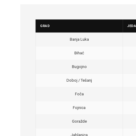
GRAD
JED
Banja Luka
Bihać
Bugojno
Doboj / Tešanj
Foča
Fojnica
Goražde
Jablanica