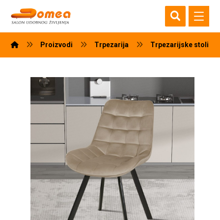
Proizvodi
Trpezarija
Trpezarijske stolice