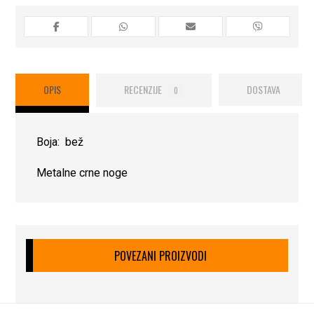
OPIS
RECENZIJE
DOSTAVA
0
Boja: bež
Metalne crne noge
POVEZANI PROIZVODI