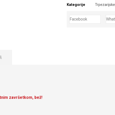
Kategorije
Trpezarijske
Facebook
Wha
A
latnim završetkom, bež!