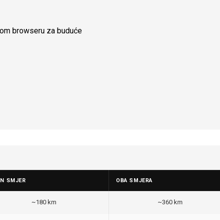
ovom browseru za buduće
AN SMJER
OBA SMJERA
~180 km
~360 km