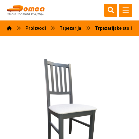
Proizvodi
Trpezarija
Trpezarijske stolice