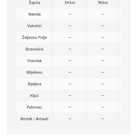
Žepče
39 km
78 km
50,
Nemila
—
—
50,
Vukotići
—
—
40,
Željezno Polje
—
—
40,
Busovača
—
—
40,
Vranduk
—
—
25,
Bilješevo
—
—
30,
Bijeljina
—
—
370
Ključ
—
—
320
Puhovac
—
—
20 –
Briznik / Arnauti
—
—
20 –