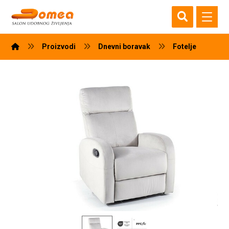
Proizvodi
Dnevni boravak
Fotelje