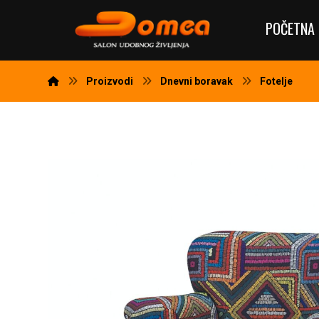
POČETNA 
Proizvodi
Dnevni boravak
Fotelje