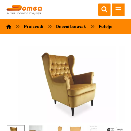
Proizvodi
Dnevni boravak
Fotelje