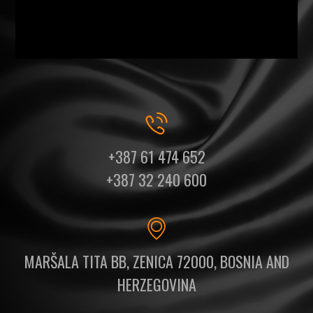
+387 61 474 652
+387 32 240 600
MARŠALA TITA BB, ZENICA 72000, BOSNIA AND
HERZEGOVINA