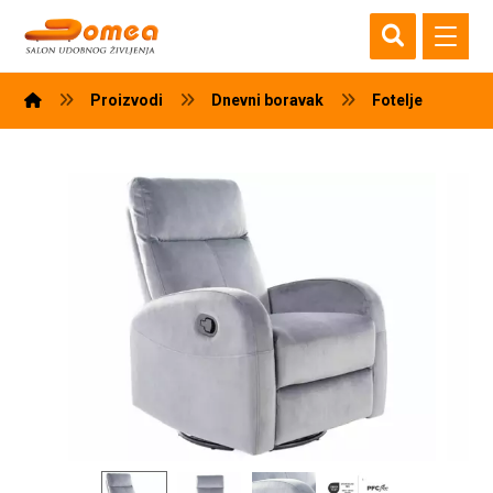
Proizvodi
Dnevni boravak
Fotelje