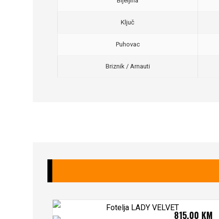
Bijeljina
Ključ
Puhovac
Briznik / Arnauti
815,00
KM