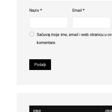
Naziv
*
Email
*
Sačuvaj moje ime, email i web stranicu u 
komentare.
GRAD
JED