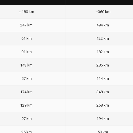
~180 km
~360 km
247 km
494 km
61 km
122 km
91 km
182 km
143 km
286 km
57 km
114 km
174 km
348 km
129 km
258 km
97 km
194 km
25 km
50 km