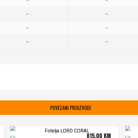
—
—
—
—
—
—
—
—
POVEZANI PROIZVODI
815,00
KM