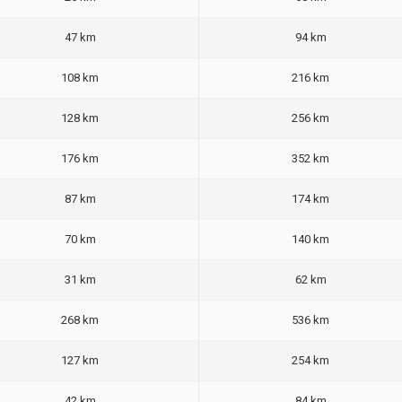
47 km
94 km
108 km
216 km
128 km
256 km
176 km
352 km
87 km
174 km
70 km
140 km
31 km
62 km
268 km
536 km
127 km
254 km
42 km
84 km