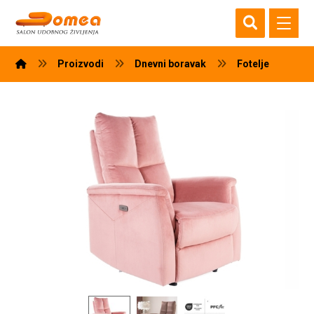
Proizvodi
Dnevni boravak
Fotelje