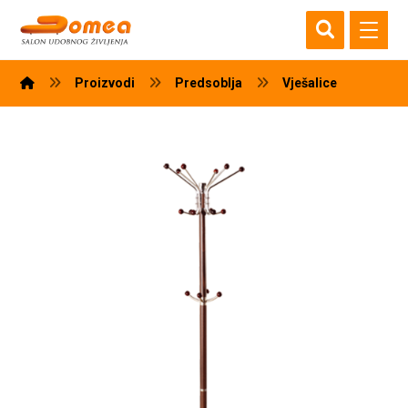
Proizvodi
Predsoblja
Vješalice