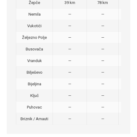
Žepče
39 km
78 km
50,
Nemila
—
—
50,
Vukotići
—
—
40,
Željezno Polje
—
—
40,
Busovača
—
—
40,
Vranduk
—
—
25,
Bilješevo
—
—
30,
Bijeljina
—
—
370
Ključ
—
—
320
Puhovac
—
—
20 –
Briznik / Arnauti
—
—
20 –