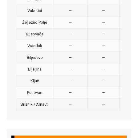
Vukotići
—
—
40,
Željezno Polje
—
—
40,
Busovača
—
—
40,
Vranduk
—
—
25,
Bilješevo
—
—
30,
Bijeljina
—
—
370
Ključ
—
—
320
Puhovac
—
—
20 –
Briznik / Arnauti
—
—
20 –