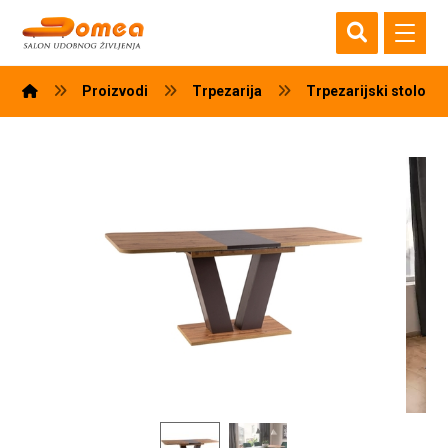
Proizvodi
Trpezarija
Trpezarijski stolovi